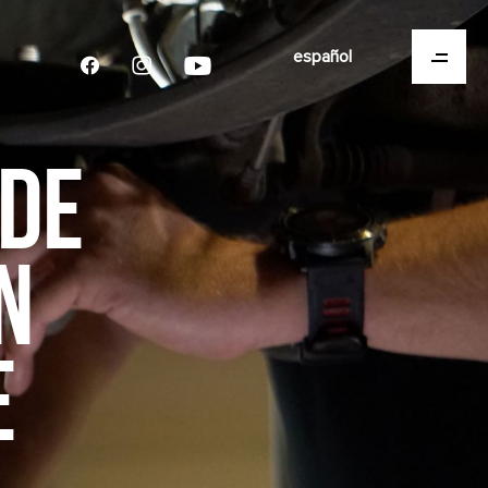
español
 DE
N
E