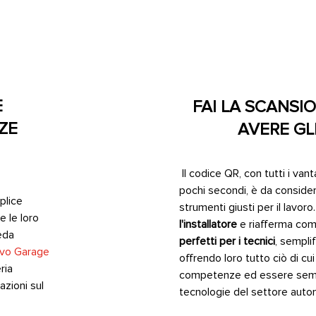
E
FAI LA SCANSI
ZE
AVERE GL
Il codice QR, con tutti i vant
pochi secondi, è da conside
plice
strumenti giusti per il lavoro
e le loro
l'installatore
e riafferma com
eda
perfetti per i tecnici
, semplif
ivo Garage
offrendo loro tutto ciò di cu
ria
competenze ed essere sempre
azioni sul
tecnologie del settore autom