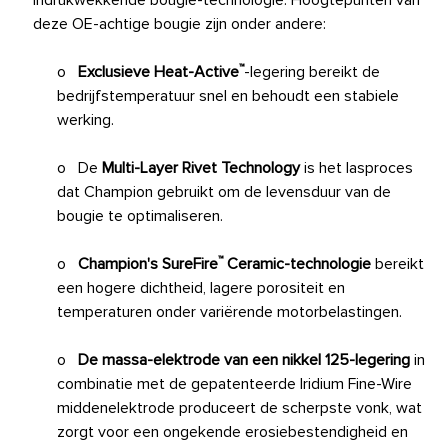
indrukwekkende bougie-technologie. Hoogtepunten van
deze OE-achtige bougie zijn onder andere:
™
o
Exclusieve Heat-Active
-legering bereikt de
bedrijfstemperatuur snel en behoudt een stabiele
werking.
o De
Multi-Layer Rivet Technology
is het lasproces
dat Champion gebruikt om de levensduur van de
bougie te optimaliseren.
™
o
Champion's SureFire
Ceramic-technologie
bereikt
een hogere dichtheid, lagere porositeit en
temperaturen onder variërende motorbelastingen.
o
De massa-elektrode van een nikkel 125-legering
in
combinatie met de gepatenteerde Iridium Fine-Wire
middenelektrode produceert de scherpste vonk, wat
zorgt voor een ongekende erosiebestendigheid en