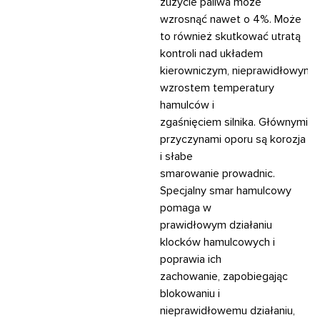
zużycie paliwa może
wzrosnąć nawet o 4%. Może
to również skutkować utratą
kontroli nad układem
kierowniczym, nieprawidłowym
wzrostem temperatury
hamulców i
zgaśnięciem silnika. Głównymi
przyczynami oporu są korozja
i słabe
smarowanie prowadnic.
Specjalny smar hamulcowy
pomaga w
prawidłowym działaniu
klocków hamulcowych i
poprawia ich
zachowanie, zapobiegając
blokowaniu i
nieprawidłowemu działaniu,