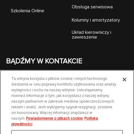
Obsługa serwisowa
Szkolenia Online
Kolumny i amortyzatory
Układ kierowniczy i
zawieszenie
BĄDŹMY W KONTAKCIE
Ta witryna korzysta z plików cookie i innych technologii
śledzenia w celu poprawy komfortu użytkowania oraz analizy
wydajności i ruchu na naszej witrynie. Udostępniamy
również informacje o tym, jak korzystasz z naszej witryny,
naszym partnerom w zakresie mediów społecznościowych,
reklam i analiz. Jeśli wykryjemy sygnał rezygnacji, zostanie
on honorowany. Więcej informacji znajdziesz w
KONTAKT
naszym
Powiadomienie o plikach cookie
Polityka
prywatności