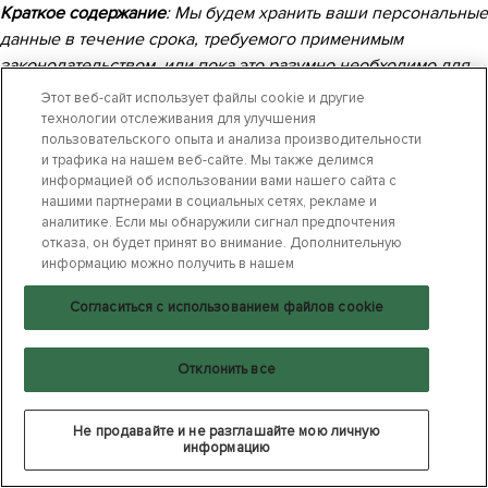
Краткое содержание
: Мы будем хранить ваши персональные
данные в течение срока, требуемого применимым
законодательством, или пока это разумно необходимо для
достижения соответствующих целей, для которых они были
Этот веб-сайт использует файлы cookie и другие
получены, как указано в данном Заявлении о
технологии отслеживания для улучшения
пользовательского опыта и анализа производительности
конфиденциальности.
и трафика на нашем веб-сайте. Мы также делимся
информацией об использовании вами нашего сайта с
Наш срок хранения определяется применимыми правовыми и
нашими партнерами в социальных сетях, рекламе и
нормативными обязательствами, продолжительностью
аналитике. Если мы обнаружили сигнал предпочтения
отказа, он будет принят во внимание. Дополнительную
наших деловых отношений с вами, вашим работодателем или
информацию можно получить в нашем
другой связанной стороной и законными деловыми
интересами. Например, если вы подаете заявление о приеме
Согласиться с использованием файлов cookie
на работу через наш Веб-сайт, то согласно законодательству
от нас может потребоваться хранить информацию в течение
Отклонить все
определенного периода времени, например трех лет или
дольше, в зависимости от страны.
Не продавайте и не разглашайте мою личную
информацию
Когда ваша информация станет не нужной более для
деловых целей или закон не требует от нас хранить вашу