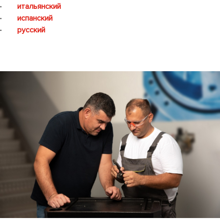
·
итальянский
·
испанский
·
русский